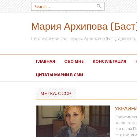
Search for:
Мария Архипова (Баст
Персональный сайт Марии Архиповой (Баст), адвокат
SKIP TO CONTENT
ГЛАВНАЯ
ОБО МНЕ
КОНСУЛЬТАЦИЯ
ЦИТАТЫ МАРИИ В СМИ
МЕТКА: СССР
УКРАИН
Политичес
новое отно
это наша П
— и ничего