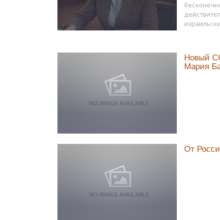
бесконечно
действител
израильски
Новый С
Мария Б
От Росси