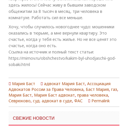
здесь жилось! Сейчас живу в бывшем заводском
общежитии за 8 тысяч в месяц, три человека в
комнатухе. Работать сил все меньше.
Хочу, чтобы случилось новогоднее чудо: мошенники
оказались в тюрьме, а мне вернули квартиру. Это
счастье, когда у тебя есть жилье. Но не все ценят это
счастье, когда оно есть.
Ссылка на источник и полный текст статьи:
https://mirnov.ru/obshchestvo/kakim-byl-uhodjaschii-god-
sobaki.html
Мария Баст
адвокат Мария Баст
,
Ассоциация
Адвокатов России за Права Человека
,
Баст Мария
,
газ
,
Мария Баст
,
Мария Баст адвокат
,
права человека
,
Севрюково
,
суд. адвокат в суде
,
ФАС
Permalink
СВЕЖИЕ НОВОСТИ