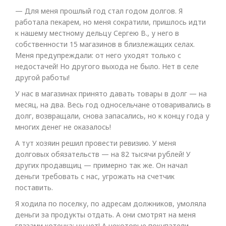
— Для меня прошлый год стал годом долгов. Я
работала пекарем, но меня сократили, пришлось идти
к нашему местному дельцу Сергею В., у него в
собственности 15 магазинов в близлежащих селах.
Меня предупреждали: от него уходят только с
недостачей! Но другого выхода не было. Нет в селе
другой работы!
У нас в магазинах принято давать товары в долг — на
месяц, на два. Весь год односельчане отоваривались в
долг, возвращали, снова запасались, но к концу года у
многих денег не оказалось!
А тут хозяин решил провести ревизию. У меня
долговых обязательств — на 82 тысячи рублей! У
других продавщиц — примерно так же. Он начал
деньги требовать с нас, угрожать на счетчик
поставить.
Я ходила по поселку, по адресам должников, умоляла
деньги за продукты отдать. А они смотрят на меня
глазами котенка: ну нет! А некоторые покупатели