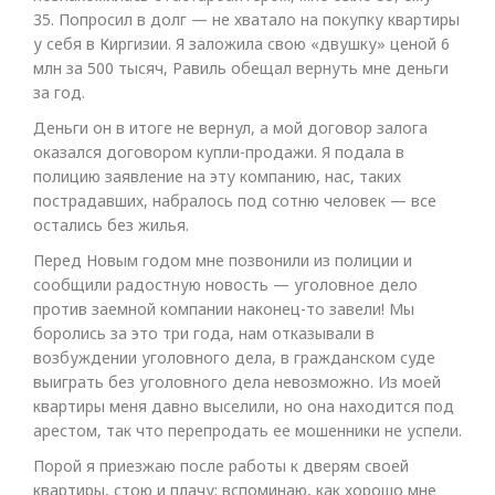
35. Попросил в долг — не хватало на покупку квартиры
у себя в Киргизии. Я заложила свою «двушку» ценой 6
млн за 500 тысяч, Равиль обещал вернуть мне деньги
за год.
Деньги он в итоге не вернул, а мой договор залога
оказался договором купли-продажи. Я подала в
полицию заявление на эту компанию, нас, таких
пострадавших, набралось под сотню человек — все
остались без жилья.
Перед Новым годом мне позвонили из полиции и
сообщили радостную новость — уголовное дело
против заемной компании наконец-то завели! Мы
боролись за это три года, нам отказывали в
возбуждении уголовного дела, в гражданском суде
выиграть без уголовного дела невозможно. Из моей
квартиры меня давно выселили, но она находится под
арестом, так что перепродать ее мошенники не успели.
Порой я приезжаю после работы к дверям своей
квартиры, стою и плачу: вспоминаю, как хорошо мне