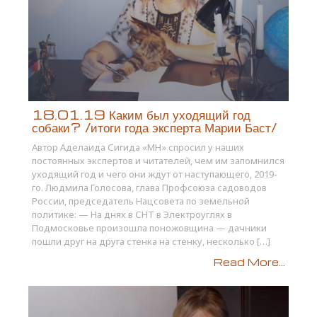
18.01.19 Каким был уходящий год
собаки? /итоги года эксперта Марии Баст/
Автор Аделаида Сигида «МН» спросил у наших
постоянных экспертов и читателей, чем им запомнился
уходящий год и чего они ждут от наступающего, 2019-
го. Людмила Голосова, глава Профсоюза садоводов
России, председатель Нацсовета по земельной
политике: — На днях в СНТ в Электроуглях в
Подмосковье произошла поножовщина — дачники
пошли друг на друга стенка на стенку, несколько […]
Read More...