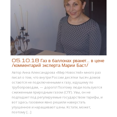
05.10.18 Газ в баллонах рванет… в цене
/комментарий эксперта Марии Баст/
Автор Анна Александрова «Мир Новостей» много раз
писал о том, что внутри России десятки тысяч домов
остаются не подключенными к газу, идущему по
трубопроводам, — дорого! Поэтому люди пользуются
сжиженным природным газом (СПГ). Увы, он не
подпадает под регулируемые государством тарифы, и
вот здесь газовики явно решили наверстать
упущенное и наращивают цены. Кстати, может,
поэтому […]