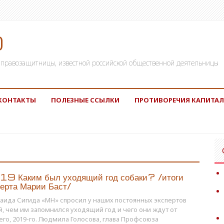
)
а, правозащитницы, известной российской общественной деятельницы
КОНТАКТЫ
ПОЛЕЗНЫЕ ССЫЛКИ
ПРОТИВОРЕЧИЯ КАПИТАЛ
9 Каким был уходящий год собаки? /итоги
перта Марии Баст/
аида Сигида «МН» спросил у наших постоянных экспертов
й, чем им запомнился уходящий год и чего они ждут от
го, 2019-го. Людмила Голосова, глава Профсоюза