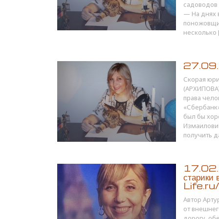
садоводов 
— На днях 
поножовщин
несколько 
27.09.1
Скорая юр
(АРХИПОВА)
права чело
«Сбербанк»
был бы хор
Измаилович
получить д
17.02.1
старики 
Life.ru
Автор Арту
от внешнег
дорогу, об