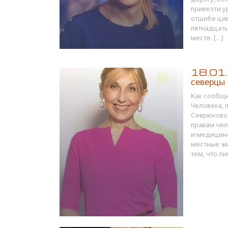
привезти у
отшибе цив
пятнадцать
месте. […]
18.01.1
северцы
Как сообщи
Человека, 
Севрюково 
правам чел
и медицинс
местные ж
тем, что ли