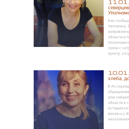
11.01.1
северцев
Уполномо
Как сообщи
Человека, 
направлен
области в 
Уполномоче
связи с си
пункту, от
10.01.1
хлеба, д
В Ассоциац
обращение 
или север
области в 
история ко
веков н.э.
нескольких