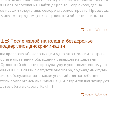
рны для голосования. Найти деревню Севрюково, где на
илизации живут лишь семеро стариков, просто. Проедешь
 минут от города Мценска Орловской области — и ты на
Read More...
8 После жалоб на голод и бездорожье
 подверглись дискриминации
ла пресс-служба Ассоциации Адвокатов России за Права
после направления обращения северцев из деревни
Орловской области в прокуратуру и уполномоченному по
овека в РФ в связи с отсутствием хлеба, подъездных путей
кого обслуживания, а также условий для погребения,
ители подверглись дискриминации: стариков шантажируют
шат хлеба и лекарств. Как […]
Read More...