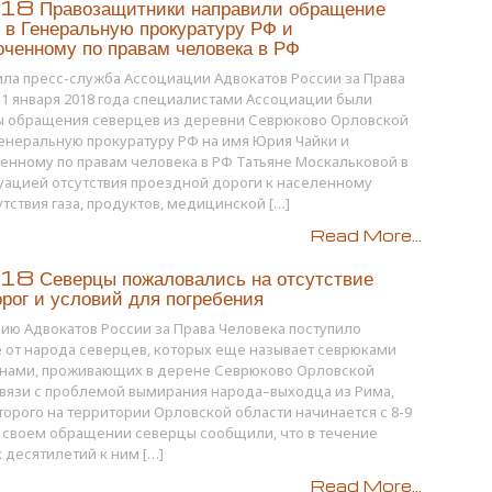
8 Правозащитники направили обращение
 в Генеральную прокуратуру РФ и
ченному по правам человека в РФ
ла пресс-служба Ассоциации Адвокатов России за Права
11 января 2018 года специалистами Ассоциации были
ы обращения северцев из деревни Севрюково Орловской
Генеральную прокуратуру РФ на имя Юрия Чайки и
нному по правам человека в РФ Татьяне Москальковой в
туацией отсутствия проездной дороги к населенному
сутствия газа, продуктов, медицинской […]
Read More...
8 Северцы пожаловались на отсутствие
орог и условий для погребения
ию Адвокатов России за Права Человека поступило
от народа северцев, которых еще называет севрюками
янами, проживающих в дерене Севрюково Орловской
связи с проблемой вымирания народа–выходца из Рима,
торого на территории Орловской области начинается с 8-9
 В своем обращении северцы сообщили, что в течение
 десятилетий к ним […]
Read More...