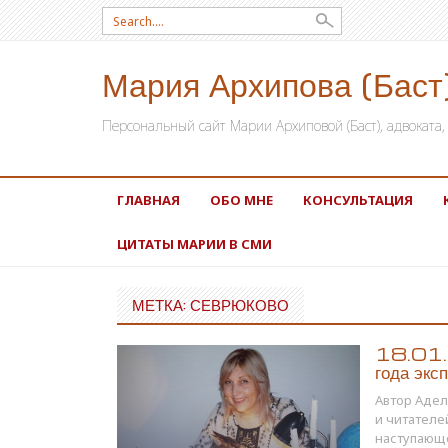
Search for:
Мария Архипова (Баст
Персональный сайт Марии Архиповой (Баст), адвокат
SKIP TO CONTENT
ГЛАВНАЯ
ОБО МНЕ
КОНСУЛЬТАЦИЯ
ЦИТАТЫ МАРИИ В СМИ
МЕТКА: СЕВРЮКОВО
18.01.1
года экс
Автор Адел
и читателе
наступающе