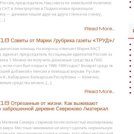
России, председатель Нацсовета по земельной политике:
в СНТ в Электроуглях в Подмосковье произошла
а — дачники пошли друг на друга стенка на стенку,
[…]
Read More...
8 Советы от Марии /рубрика газеты «ТРУД»/
идическая помощь На вопросы отвечает Мария БАСТ
, адвокат, председатель Ассоциации адвокатов России за
века 1. Можно ли получить денежные средства в ПАО
, если счет был открыт в 1989-1990 годах? Возврат средств
ошей добавкой к пенсии и помощью внукам. Руслан
 К., Кабардино-Балкарская Республика — Конечно,
анные средства можно, […]
Read More...
8 Отрезанные от жизни. Как выживают
в заброшенной деревне Севрюково /материал
/
р Матвеев Семеро стариков почти полностью изолированы
о мира. Местные чиновники не могут сделать нормальную
еспечить пенсионеров газом и углём, зато обещают весной