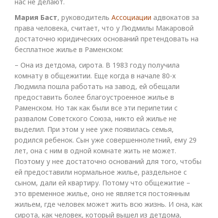
нас не делают.
Мария Баст
, руководитель
Ассоциации
адвокатов за
права человека, считает, что у Людмилы Макаровой
достаточно юридических оснований претендовать на
бесплатное жилье в Раменском:
– Она из детдома, сирота. В 1983 году получила
комнату в общежитии. Еще когда в начале 80-х
Людмила пошла работать на завод, ей обещали
предоставить более благоустроенное жилье в
Раменском. Но так как были все эти перипетии с
развалом Советского Союза, никто ей жилье не
выделил. При этом у нее уже появилась семья,
родился ребенок. Сын уже совершеннолетний, ему 29
лет, она с ним в одной комнате жить не может.
Поэтому у нее достаточно оснований для того, чтобы
ей предоставили нормальное жилье, раздельное с
сыном, дали ей квартиру. Потому что общежитие –
это временное жилье, оно не является постоянным
жильем, где человек может жить всю жизнь. И она, как
сирота, как человек, который вышел из детдома,