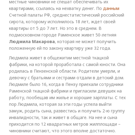
местные чиновники не спешат обеспечивать их
квартирами, ссылаясь на нехватку денег. По
данным
Счетной палаты РФ, среднестатистический российский
сирота, которому исполнилось 18 лет, ждет своей
квартиры от 5 до 7 лет. Но это в среднем. В
подмосковном городе Раменское живет 50-летняя
Людмила Макарова
, которая не может получить
положенную ей по закону квартиру уже 32 года.
Людмила живет в общежитии местной ткацкой
фабрики, на которой проработала с самой юности. Она
родилась в Пензенской области. Родители умерли, и
девочку с братьями и сестрами отдали в детский дом.
Людмиле было 16, когда в Пензу приехали сотрудники
Раменской ткацкой фабрики и пригласили девушек на
работу, пообещав им жилье и хорошие зарплаты. С тех
пор Людмила, которая за эти годы успела выйти
замуж, родить сына, развестись и получить 2-ю группу
инвалидности, так и живет в общаге. На нее и сына
приходится по 12 квадратных метров жилплощади –
чиновники считают, что этого вполне достаточно.