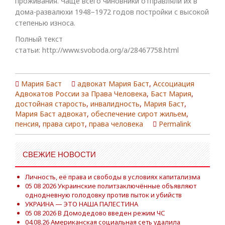
проживания. Чаще всего чиновники отправляли их в
дома-развалюхи 1948−1972 годов постройки с высокой
степенью износа.
Полный текст
статьи: http://www.svoboda.org/a/28467758.html
Мария Баст
адвокат Мария Баст
,
Ассоциация
Адвокатов России за Права Человека
,
Баст Мария
,
достойная старость
,
инвалидность
,
Мария Баст
,
Мария Баст адвокат
,
обеспечение сирот жильем
,
пенсия
,
права сирот
,
права человека
Permalink
СВЕЖИЕ НОВОСТИ
Личность, её права и свободы в условиях капитализма
05 08 2026 Украинские политзаключённые объявляют
однодневную голодовку против пыток и убийств
УКРАИНА — ЭТО НАША ПАЛЕСТИНА
05 08 2026 В Домодедово введен режим ЧС
04.08.26 Американская социальная сеть удалила