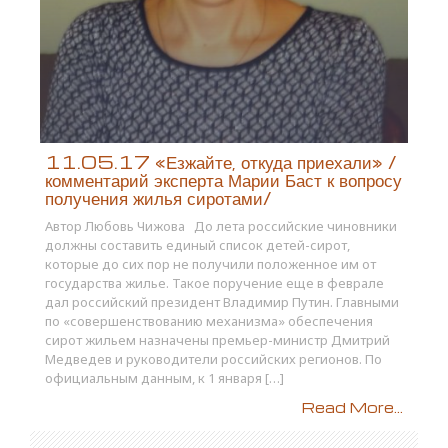
11.05.17 «Езжайте, откуда приехали» /
комментарий эксперта Марии Баст к вопросу
получения жилья сиротами/
Автор Любовь Чижова До лета российские чиновники
должны составить единый список детей-сирот,
которые до сих пор не получили положенное им от
государства жилье. Такое поручение еще в феврале
дал российский президент Владимир Путин. Главными
по «совершенствованию механизма» обеспечения
сирот жильем назначены премьер-министр Дмитрий
Медведев и руководители российских регионов. По
официальным данным, к 1 января […]
Read More...