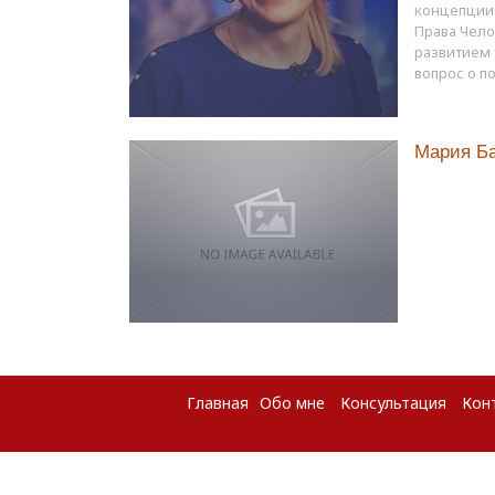
концепции 
Права Чело
развитием
вопрос о п
Мария Ба
Главная
Обо мне
Консультация
Кон