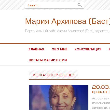
Search for:
Мария Архипова (Баст
Персональный сайт Марии Архиповой (Баст), адвокат
SKIP TO CONTENT
ГЛАВНАЯ
ОБО МНЕ
КОНСУЛЬТАЦИЯ
ЦИТАТЫ МАРИИ В СМИ
МЕТКА: ПОСТЧЕЛОВЕК
20.03.1
прав: от
Ассоциация
изменении 
личности, 