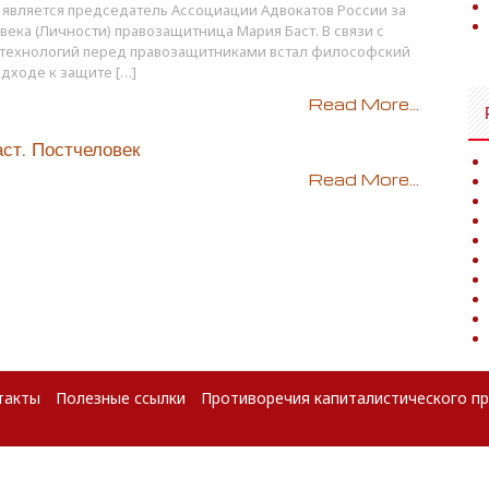
является председатель Ассоциации Адвокатов России за
века (Личности) правозащитница Мария Баст. В связи с
 технологий перед правозащитниками встал философский
одходе к защите […]
Read More...
ст. Постчеловек
Read More...
такты
Полезные ссылки
Противоречия капиталистического п