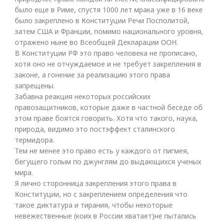
было еще в Риме, спустя 1000 лет мрака уже в 16 веке
было закреплено в Конституции Речи Посполитой,
затем США и Франции, помимо национального уровня,
отражено ныне во Всеобщей Декларации ООН.
В Конституции РФ это право человека не прописано,
хотя оно не отчуждаемое и не требует закрепления в
законе, а гонение за реализацию этого права
запрещены.
Забавна реакция некоторых российских
правозащитников, которые даже в частной беседе об
этом праве боятся говорить. Хотя что такого, наука,
природа, видимо это постэффект сталинского
термидора.
Тем не менее это право есть у каждого от пигмея,
бегущего голым по джунглям до выдающихся ученых
мира.
Я лично сторонница закрепления этого права в
Конституции, но с закреплением определения что
такое диктатура и тирания, чтобы некоторые
невежественные (коих в России хватает)не пытались