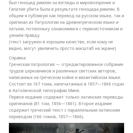
был геноцид римлян за взгляды и мировоззрение и
Гапатия убита была в результате геноцида римлян. В
общем я публикую как перевод на русском языке, так и
оригинал из Патрологии на древнегреческом языке и
латыни, потихоньку ознакомимся с первоисточником и
узнаем правду.
(текст загружен в хорошем качестве, если кому не
видно, могут увеличить просто масштаб на экране)
Справка:
Греческая патрология — отредактированное собрание
трудов церковников и различных светских авторов,
написанных на греческом койне и византийском языке.
Состоит из 167 тома, напечатанных в 1857—1866 годах
в Католической типографии Миня.
Первое издание содержит только латинские переводы
оригиналов (81 том, 1856—1861). Второе издание
содержит греческий текст с параллельным латинским
переводом (166 томов, 1857—1866).