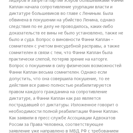
лидеров и запрета партии эсеров большевиками Фанни
Каплан начала сопротивление узурпации власти и
диктатуре большевиков во главе с Лениным. Была
обвинена в покушении на убийство Ленина, однако
следствия по ее делу не проводилось, каких-либо
доказательств ее вины не было установлено, также не
было и суда. Вопрос о виновности Фанни Каплан –
сомнителен с учетом внесудебной расправы, а также
сомнителен в связи с тем, что Фанни Каплан была
практически слепой, потеряв зрение на каторге.
Вопрос о покушении в силу физических возможностей
Фанни Каплан весьма сомнителен. Однако если
допустить, что она совершила покушение, то ее
действия все равно полностью реабилитируются
правом каждого гражданина на сопротивление
диктатуре, а Фанни Каплан как раз является
пострадавшей от диктатуры. Изложенное говорит о
необходимости полной реабилитации Фанни Каплан.
Как заявили в пресс-службе Ассоциации Адвокатов
России за Права Человека, соответствующее
заявление уже направлено в МВД РФ с требованием