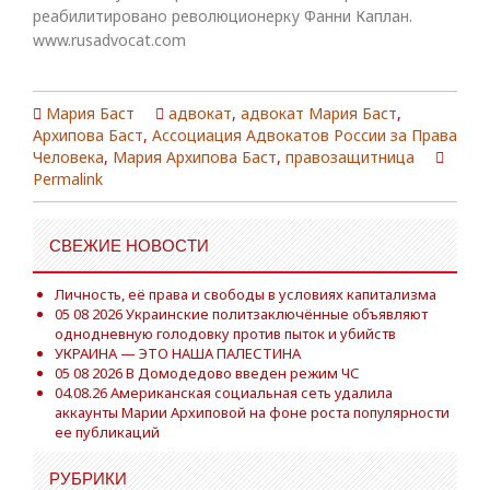
реабилитировано революционерку Фанни Каплан.
www.rusadvocat.com
Мария Баст
адвокат
,
адвокат Мария Баст
,
Архипова Баст
,
Ассоциация Адвокатов России за Права
Человека
,
Мария Архипова Баст
,
правозащитница
Permalink
СВЕЖИЕ НОВОСТИ
Личность, её права и свободы в условиях капитализма
05 08 2026 Украинские политзаключённые объявляют
однодневную голодовку против пыток и убийств
УКРАИНА — ЭТО НАША ПАЛЕСТИНА
05 08 2026 В Домодедово введен режим ЧС
04.08.26 Американская социальная сеть удалила
аккаунты Марии Архиповой на фоне роста популярности
ее публикаций
РУБРИКИ