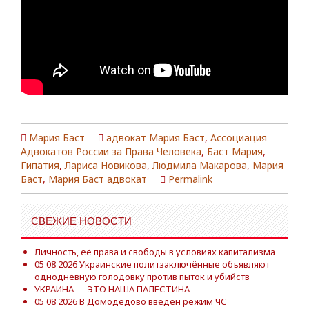
Мария Баст
адвокат Мария Баст
,
Ассоциация
Адвокатов России за Права Человека
,
Баст Мария
,
Гипатия
,
Лариса Новикова
,
Людмила Макарова
,
Мария
Баст
,
Мария Баст адвокат
Permalink
СВЕЖИЕ НОВОСТИ
Личность, её права и свободы в условиях капитализма
05 08 2026 Украинские политзаключённые объявляют
однодневную голодовку против пыток и убийств
УКРАИНА — ЭТО НАША ПАЛЕСТИНА
05 08 2026 В Домодедово введен режим ЧС