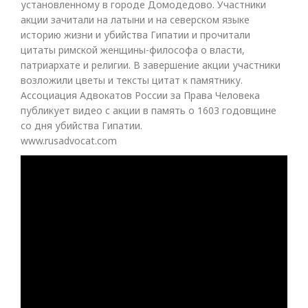
установленному в городе Домодедово. Участники
акции зачитали на латыни и на северском языке
историю жизни и убийства Гипатии и прочитали
цитаты римской женщины-философа о власти,
патриархате и религии. В завершение акции участники
возложили цветы и тексты цитат к памятнику.
Ассоциация Адвокатов России за Права Человека
публикует видео с акции в память о 1603 годовщине
со дня убийства Гипатии.
www.rusadvocat.com