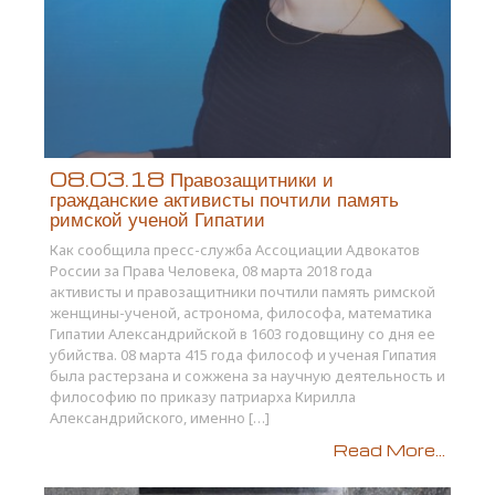
08.03.18 Правозащитники и
гражданские активисты почтили память
римской ученой Гипатии
Как сообщила пресс-служба Ассоциации Адвокатов
России за Права Человека, 08 марта 2018 года
активисты и правозащитники почтили память римской
женщины-ученой, астронома, философа, математика
Гипатии Александрийской в 1603 годовщину со дня ее
убийства. 08 марта 415 года философ и ученая Гипатия
была растерзана и сожжена за научную деятельность и
философию по приказу патриарха Кирилла
Александрийского, именно […]
Read More...