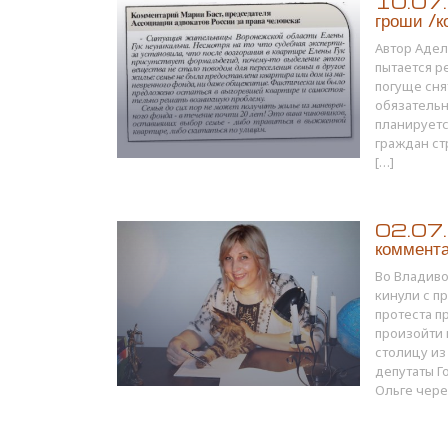
10.07.1
гроши /к
Автор Адел
пытается р
погуще сня
обязательн
планируетс
граждан ст
[…]
02.07.1
коммента
Во Владиво
кинули с п
протеста п
произойти 
столицу из
депутаты Г
Ольге чере