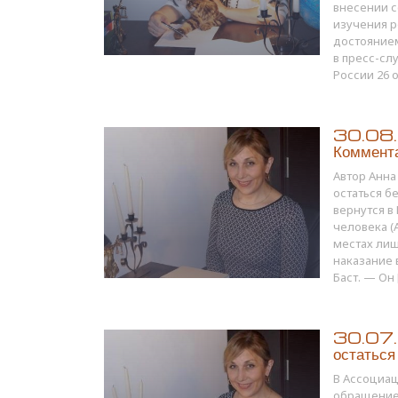
внесении с
изучения 
достоянием
в пресс-сл
России 26 
30.08.1
Коммента
Автор Анна
остаться б
вернутся в
человека (
местах лиш
наказание 
Баст. — Он 
30.07.1
остаться
В Ассоциац
обращение 