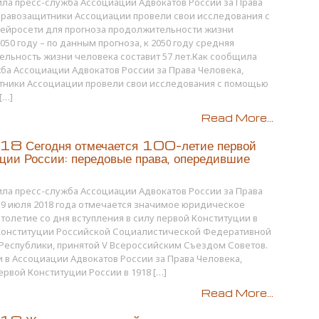
ла пресс-служба Ассоциации Адвокатов России за Права
правозащитники Ассоциации провели свои исследования с
ейросети для прогноза продолжительности жизни
050 году – по данным прогноза, к 2050 году средняя
льность жизни человека составит 57 лет.Как сообщила
ба Ассоциации Адвокатов России за Права Человека,
тники Ассоциации провели свои исследования с помощью
[…]
Read More...
8 Сегодня отмечается 100-летие первой
ции России: передовые права, опередившие
ла пресс-служба Ассоциации Адвокатов России за Права
19 июля 2018 года отмечается значимое юридическое
столетие со дня вступления в силу первой Конституции в
Конституции Российской Социалистической Федеративной
Республики, принятой V Всероссийским Съездом Советов.
и в Ассоциации Адвокатов России за Права Человека,
ервой Конституции России в 1918 […]
Read More...