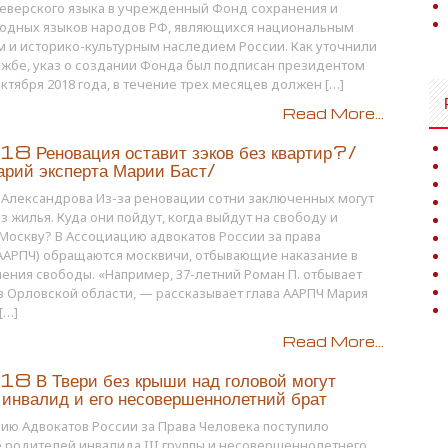
еверского языка в учрежденный Фонд сохранения и
родных языков народов РФ, являющихся национальным
 и историко-культурным наследием России. Как уточнили
ужбе, указ о создании Фонда был подписан президентом
октября 2018 года, в течение трех месяцев должен […]
Read More...
8 Реновация оставит зэков без квартир?/
рий эксперта Марии Баст/
 Александрова Из-за реновации сотни заключенных могут
ез жилья. Куда они пойдут, когда выйдут на свободу и
 Москву? В Ассоциацию адвокатов России за права
ААРПЧ) обращаются москвичи, отбывающие наказание в
ения свободы. «Например, 37-летний Роман П. отбывает
в Орловской области, — рассказывает глава ААРПЧ Мария
[…]
Read More...
8 В Твери без крыши над головой могут
 инвалид и его несовершеннолетний брат
ию Адвокатов России за Права Человека поступило
родителей инвалида III группы и несовершеннолетнего