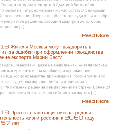
 Твери, в котором отец детей Дмитрий Боголюбов
то семья из четырех человек может остаться без крыши
й после решения Тверского областного суда от 14 декабря
 Именно такое решение, сообщил Дмитрий Боголюбов,
установив […]
Read More...
8 Жителя Москвы могут выдворить в
 из-за ошибки при оформлении гражданства
ение эксперта Марии Баст/
сандра Ермакова «Я даже не знаю языка»: жителя Москвы
орить в Армению из-за ошибки при оформлении
а отца Борис Аревшатян, проживший в России почти всю
ается в судебном порядке добиться принятия в
о РФ и отмены решения о выдворении из страны. Более 20
при получении его отцом российского паспорта в […]
Read More...
8 Прогноз правозащитников: средняя
ительность жизни россиян к 2050 году
т 57 лет