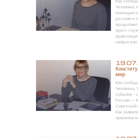
Как сообщи
Человека, 
помощью н
россиян к 2
продолжите
пресс-служ
правозащи
нейросети 
19.07.1
Конститу
мир
Как сообщи
Человека, 
событие – 
России — 
Советской 
Как заявил
принятие п