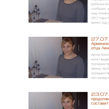
ребенка из
сообщил, ч
над голово
2017 года.
вынес суд, 
27.07.1
Армению
отца /мн
Автор Алек
могут выдв
гражданств
жизнь, пыт
гражданств
лет назад 
23.07.1
продолж
состави