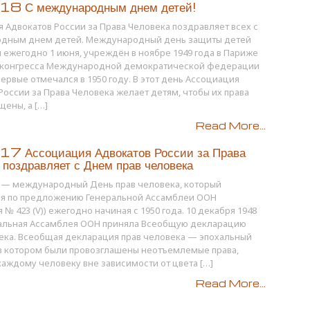
8 С международным днем детей!
 Адвокатов России за Права Человека поздравляет всех с
дным днем детей. Международный день защиты детей
 ежегодно 1 июня, учреждён в ноябре 1949 года в Париже
конгресса Международной демократической федерации
ервые отмечался в 1950 году. В этот день Ассоциация
России за Права Человека желает детям, чтобы их права
ены, а […]
Read More...
7 Ассоциация Адвокатов России за Права
 поздравляет с Днем прав человека
я — международный День прав человека, который
ся по предложению Генеральной Ассамблеи ООН
 № 423 (V)) ежегодно начиная с 1950 года. 10 декабря 1948
ральная Ассамблея ООН приняла Всеобщую декларацию
ека. Всеобщая декларация прав человека — эпохальный
в котором были провозглашены неотъемлемые права,
аждому человеку вне зависимости от цвета […]
Read More...