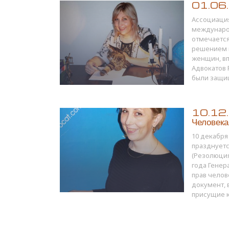
01.06.1
Ассоциация
междунаро
отмечается
решением 
женщин, вп
Адвокатов 
были защищ
10.12.1
Человека
10 декабр
празднует
(Резолюция
года Гене
прав челов
документ, 
присущие к