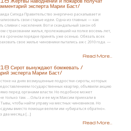
8 Жертвы наводнений и пожаров получат
омментарий эксперта Марии Баст/
аида Сигида Правительство энергично раскапывает и
еализовать свои старые идеи. Одна из главных — как
ть сливки с населения. Вот и скандальный закон об
ом страховании жилья, пролежавший на полке восемь лет,
я в срочном порядке принять уже осенью. Обязать всех
раховать свое жилье чиновники пытались аж с 2010 года. —
Read More...
8 Сирот вынуждают бомжевать /
рий эксперта Марии Баст/
стоке на днях возмущенные подростки-сироты, которых
редоставлением государственных квартир, объявили акцию
рямо перед органами власти. Но подобное может
не только там. …Ольга и ее муж Максим приехали в
 Тывы, чтобы найти управу на местных чиновников. Но
осдумы вместо помощи велели им «убираться обратно».
з два месяца […]
Read More...