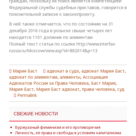
граждан, поскольку их поиск является компетенцией
Федеральной службы судебных приставов, говорится в
пояснительной записке к законопроекту.
В ней также отмечается, что по состоянию на 31
декабря 2016 года в розыске свыше четырех лет
находится 1101 должник по алиментам
Полный текст статьи по ссылке http://www.interfax-
russia.ru/Moscow/view.asp?id=882014&p=13
Мария Баст
адвокат в суде
,
адвокат Мария Баст
,
адвокат по алиментам
,
алименты
,
Ассоциация
Адвокатов России за Права Человека
,
Баст Мария
,
Мария Баст
,
Мария Баст адвокат
,
права человека
,
суд
Permalink
СВЕЖИЕ НОВОСТИ
Буржуазный феминизм и его противоречия
Личность, её права и свободы в условиях капитализма