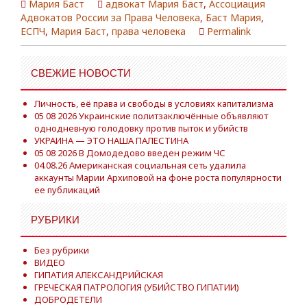
Мария Баст
адвокат Мария Баст
,
Ассоциация
Адвокатов России за Права Человека
,
Баст Мария
,
ЕСПЧ
,
Мария Баст
,
права человека
Permalink
СВЕЖИЕ НОВОСТИ
Личность, её права и свободы в условиях капитализма
05 08 2026 Украинские политзаключённые объявляют
однодневную голодовку против пыток и убийств
УКРАИНА — ЭТО НАША ПАЛЕСТИНА
05 08 2026 В Домодедово введен режим ЧС
04.08.26 Американская социальная сеть удалила
аккаунты Марии Архиповой на фоне роста популярности
ее публикаций
РУБРИКИ
Без рубрики
ВИДЕО
ГИПАТИЯ АЛЕКСАНДРИЙСКАЯ
ГРЕЧЕСКАЯ ПАТРОЛОГИЯ (УБИЙСТВО ГИПАТИИ)
ДОБРОДЕТЕЛИ