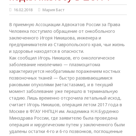
16.02.2018
Мария Баст
В приемную Ассоциации Адвокатов России за Права
Человека поступило обращение от онкобольного
заключенного Игоря Никишова, инженера и
предпринимателя из Ставропольского края, чьи жизнь
и здоровье находятся в опасности.
Как сообщил Игорь Никишов, его онкологическое
заболевание неизлечимо — плазмоцитома
характеризуется необратимым поражением костных
позвоночных тканей — быстро развивающимися
раковыми опухолями (метастазами), и в текущий
момент заболевание уже перешло в терминальную
стадию. Лишь временно отсрочила летальный исход,
считает Игорь Никишов, операция летом 2017 года в
Москве в ФГАУ ННПЦН им. Академика Н.Н.Бурденко
Минздрава России, где заявителю была проведена
операция и хирургическим путем у заключенного были
удалены остатки 4-го и 6-го позвонков, поглощенные