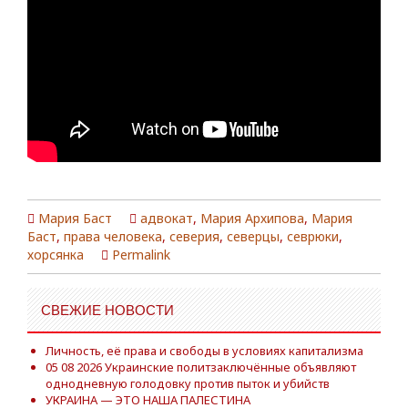
Мария Баст
адвокат
,
Мария Архипова
,
Мария
Баст
,
права человека
,
северия
,
северцы
,
севрюки
,
хорсянка
Permalink
СВЕЖИЕ НОВОСТИ
Личность, её права и свободы в условиях капитализма
05 08 2026 Украинские политзаключённые объявляют
однодневную голодовку против пыток и убийств
УКРАИНА — ЭТО НАША ПАЛЕСТИНА