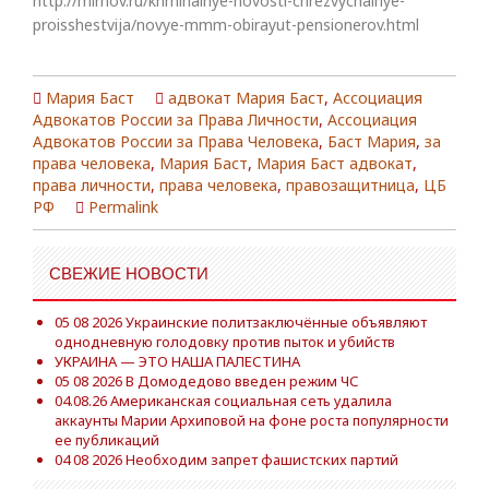
http://mirnov.ru/kriminalnye-novosti-chrezvychainye-
proisshestvija/novye-mmm-obirayut-pensionerov.html
Мария Баст
адвокат Мария Баст
,
Ассоциация
Адвокатов России за Права Личности
,
Ассоциация
Адвокатов России за Права Человека
,
Баст Мария
,
за
права человека
,
Мария Баст
,
Мария Баст адвокат
,
права личности
,
права человека
,
правозащитница
,
ЦБ
РФ
Permalink
СВЕЖИЕ НОВОСТИ
05 08 2026 Украинские политзаключённые объявляют
однодневную голодовку против пыток и убийств
УКРАИНА — ЭТО НАША ПАЛЕСТИНА
05 08 2026 В Домодедово введен режим ЧС
04.08.26 Американская социальная сеть удалила
аккаунты Марии Архиповой на фоне роста популярности
ее публикаций
04 08 2026 Необходим запрет фашистских партий