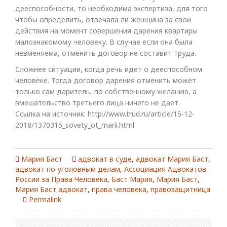
дееспособности, то необходима экспертиза, для того
чтобы определить, отвечала ли женщина за свои
действия на момент совершения дарения квартиры
малознакомому человеку. В случае если она была
невменяема, отменить договор не составит труда.
Сложнее ситуации, когда речь идет о дееспособном
человеке. Тогда договор дарения отменить может
только сам даритель, по собственному желанию, а
вмешательство третьего лица ничего не дает.
Ссылка на источник: http://www.trud.ru/article/15-12-
2018/1370315_sovety_ot_marii.html
Мария Баст
адвокат в суде
,
адвокат Мария Баст
,
адвокат по уголовным делам
,
Ассоциация Адвокатов
России за Права Человека
,
Баст Мария
,
Мария Баст
,
Мария Баст адвокат
,
права человека
,
правозащитница
Permalink