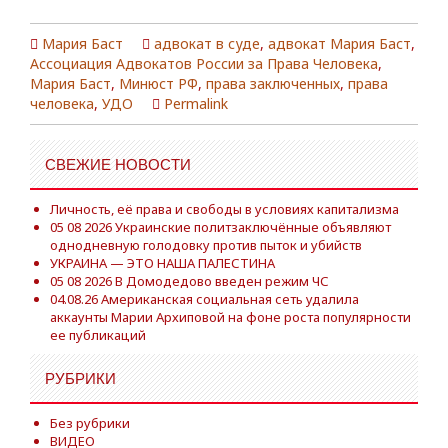
Мария Баст
адвокат в суде
,
адвокат Мария Баст
,
Ассоциация Адвокатов России за Права Человека
,
Мария Баст
,
Минюст РФ
,
права заключенных
,
права
человека
,
УДО
Permalink
СВЕЖИЕ НОВОСТИ
Личность, её права и свободы в условиях капитализма
05 08 2026 Украинские политзаключённые объявляют
однодневную голодовку против пыток и убийств
УКРАИНА — ЭТО НАША ПАЛЕСТИНА
05 08 2026 В Домодедово введен режим ЧС
04.08.26 Американская социальная сеть удалила
аккаунты Марии Архиповой на фоне роста популярности
ее публикаций
РУБРИКИ
Без рубрики
ВИДЕО