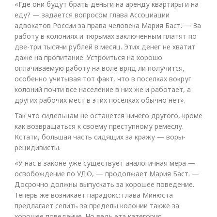
«Где они будут брать деньги на аренду квартиры и на
еду? — задается вопросом глава Ассоциации
адвокатов России за права человека Мария Баст. — За
работу в колониях и тюрьмах заключенным платят по
две-три тысячи рублей в месяц. Этих денег не хватит
даже на пропитание. Устроиться на хорошо
оплачиваемую работу на воле вряд ли получится,
особенно учитывая тот факт, что в поселках вокруг
колоний почти все население в них же и работает, а
других рабочих мест в этих поселках обычно нет».
Так что сидельцам не останется ничего другого, кроме
как возвращаться к своему преступному ремеслу.
Кстати, большая часть сидящих за кражу — воры-
рецидивисты.
«У нас в законе уже существует аналогичная мера —
освобождение по УДО, — продолжает Мария Баст. —
Досрочно должны выпускать за хорошее поведение.
Теперь же возникает парадокс: глава Минюста
предлагает селить за пределы колонии также за
хорошее поведение. Но ведь эта категория