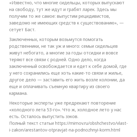
«Известно, что многие сидельцы, которых выпускают
на свободу, тут же идут и грабят ларек. Здесь мы
получим то же самое: выпустим рецидивистов,
заведомо не имеющих средств к существованию», —
сетует Баст.
Заключенных, которым возьмутся помогать
родственники, не так уж и много: семьи сидельцев
живут небогато, а многие за годы отсидки и вовсе
теряют все связи с родней. Одно дело, когда
заключенный освобождается и едет к себе домой, где
у него сохранились еще хоть какие-то связи и жилье,
другое дело — заставить его жить возле колонии, да
еще и оплачивать съемную квартиру из своего
кармана.
Некоторые эксперты уже предрекают повторение
«холодного лета 53-го». Что ж, холодное лето у нас
есть. Осталось выпустить зэков.
Полный текст статьи https://mirnov.ru/obshchestvo/vlast-
i-zakon/arestantov-otpravjat-na-podnozhnyi-korm.html