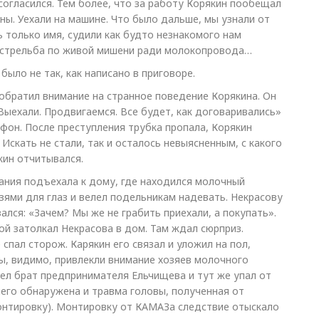
 согласился. Тем более, что за работу Корякин пообещал
жны. Уехали на машине. Что было дальше, мы узнали от
ь только имя, судили как будто незнакомого нам
я стрельба по живой мишени ради молокопровода…
было не так, как написано в приговоре.
 обратил внимание на странное поведение Корякина. Он
Выехали. Продвигаемся. Все будет, как договаривались»
ефон. После преступления трубка пропала, Корякин
. Искать не стали, так и осталось невыясненным, с какого
кин отчитывался.
ания подъехала к дому, где находился молочный
езями для глаз и велел подельникам надевать. Некрасову
ался: «Зачем? Мы же не грабить приехали, а покупать».
й затолкал Некрасова в дом. Там ждал сюрприз.
спал сторож. Карякин его связал и уложил на пол,
ы, видимо, привлекли внимание хозяев молочного
ел брат предпринимателя Ельчищева и тут же упал от
него обнаружена и травма головы, полученная от
нтировку). Монтировку от КАМАЗа следствие отыскало