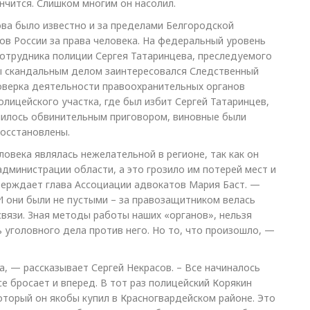
нчится. Слишком многим он насолил.
ва было известно и за пределами Белгородской
в России за права человека. На федеральный уровень
отрудника полиции Сергея Татаринцева, преследуемого
бы скандальным делом заинтересовался Следственный
оверка деятельности правоохранительных органов
лицейского участка, где был избит Сергей Татаринцев,
шилось обвинительным приговором, виновные были
восстановлены.
овека являлась нежелательной в регионе, так как он
администрации области, а это грозило им потерей мест и
ерждает глава Ассоциации адвокатов Мария Баст. —
 И они были не пустыми – за правозащитником велась
 связи. Зная методы работы наших «органов», нельзя
уголовного дела против него. Но то, что произошло, —
а, — рассказывает Сергей Некрасов. – Все начиналось
се бросает и вперед. В тот раз полицейский Корякин
оторый он якобы купил в Красногвардейском районе. Это