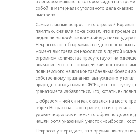
в легковой машине, в которой сидел на стрёме 
собой, в материалах уголовного дела сказано,
выстрела.
Самый главный вопрос – кто стрелял? Корякин 
памятью, сначала тоже сказал, что в проеме д
видел ли он вообще кого-нибудь после удара г
Некрасова не обнаружила следов пороховых газ
момент выстрела он находился в другой комна
огромном количестве присутствуют на одежде 
внимание, что он – полицейский, постоянно им
полицейского нашли контрабандный боевой арс
собственному признанию, вынужденно утопил 
природе с «пацанами из ФСБ», кто-то стукнул,
гранатомета избавляться. Его, кстати, вылови
С обрезом – чей он и как оказался на месте пр
обрез Некрасова – «он привез, он и стрелял» 
удовлетворилось и тем, что обрез по дороге д
нашли, хотя указанный участок «выброса» сост
Некрасов утверждает, что оружия никогда не 