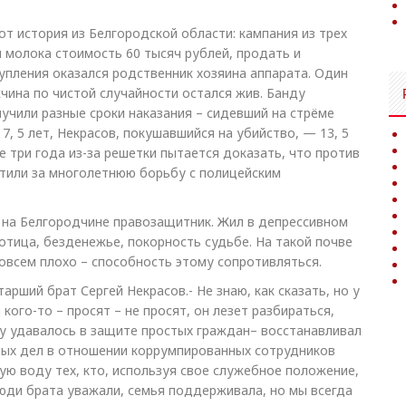
Вот история из Белгородской области: кампания из трех
и молока стоимость 60 тысяч рублей, продать и
упления оказался родственник хозяина аппарата. Один
жчина по чистой случайности остался жив. Банду
лучили разные сроки наказания – сидевший на стрёме
 7, 5 лет, Некрасов, покушавшийся на убийство, — 13, 5
е три года из-за решетки пытается доказать, что против
стили за многолетнюю борьбу с полицейским
 на Белгородчине правозащитник. Жил в депрессивном
отица, безденежье, покорность судьбе. На такой почве
совсем плохо – способность этому сопротивляться.
тарший брат Сергей Некрасов.- Не знаю, как сказать, но у
кого-то – просят – не просят, он лезет разбираться,
у удавалось в защите простых граждан– восстанавливал
вных дел в отношении коррумпированных сотрудников
ую воду тех, кто, используя свое служебное положение,
Люди брата уважали, семья поддерживала, но мы всегда