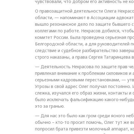
чувствовали, что добром его активность не ко
О правозащитной деятельности Олега Некрасо
области, — напоминают в Ассоциации адвокато
вышло резонансное дело по защите бывшего с
коллегами по работе. Некрасов добился, что
комитет России. Была проведена серьезная пр
Белгородской области, а для руководителей по
следствие и судебное разбирательство завер
строго наказаны, а права Сергея Татаринцева 
— Деятельность Некрасова по защите прав чел
привлекал внимание к проблемам силовиков и 
серьезными кадровыми перестановками, — утв
Угрозы в свой адрес Олег получал постоянно.
слежка, изучался его образ жизни, контакты и
было исключать фальсификацию какого-нибудь 
это за гранью.
— Для нас это было как гром среди ясного неб
обычно – кто-то просит помочь, Олег тут же в
попросил брата привезти молочный аппарат, к