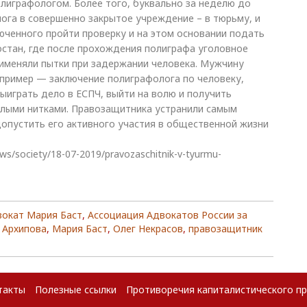
олиграфологом. Более того, буквально за неделю до
лога в совершенно закрытое учреждение – в тюрьму, и
юченного пройти проверку и на этом основании подать
стан, где после прохождения полиграфа уголовное
рименяли пытки при задержании человека. Мужчину
 пример — заключение полиграфолога по человеку,
выиграть дело в ЕСПЧ, выйти на волю и получить
елыми нитками. Правозащитника устранили самым
опустить его активного участия в общественной жизни
ws/society/18-07-2019/pravozaschitnik-v-tyurmu-
вокат Мария Баст
,
Ассоциация Адвокатов России за
 Архипова
,
Мария Баст
,
Олег Некрасов
,
правозащитник
такты
Полезные ссылки
Противоречия капиталистического п