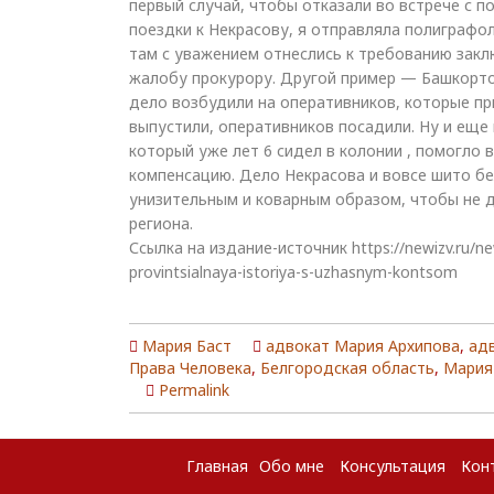
первый случай, чтобы отказали во встрече с п
поездки к Некрасову, я отправляла полиграфо
там с уважением отнеслись к требованию закл
жалобу прокурору. Другой пример — Башкорто
дело возбудили на оперативников, которые п
выпустили, оперативников посадили. Ну и еще
который уже лет 6 сидел в колонии , помогло 
компенсацию. Дело Некрасова и вовсе шито б
унизительным и коварным образом, чтобы не д
региона.
Ссылка на издание-источник https://newizv.ru/ne
provintsialnaya-istoriya-s-uzhasnym-kontsom
Мария Баст
адвокат Мария Архипова
,
ад
Права Человека
,
Белгородская область
,
Мария
Permalink
Главная
Обо мне
Консультация
Кон