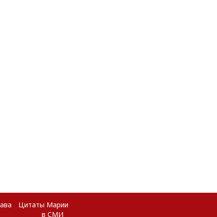
рава
Цитаты Марии
в СМИ