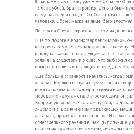
80 километров от нас, уже ночь была, но Олег
15 000 рублей, брат строился, деньги были ну
следователей и на суде. От Олега там осталос
человека. Обрез, маска на лице, безжалостна
По версии Олега Некрасова, на самом деле все 
Еще по дороге в Красногвардейский район, он
все время кому-то докладывал по телефону: «
и получал какие-то инструкции на этот же тел
заявил на следствии и в суде, что выбросил ее
номера давались инструкции и перед кем Коря
Еще большие странности начались, когда комп
аппарат. Корякин вынул из сумки шапки с прор
все это показалось подозрительным и он отказ
Поведение «друга» стало угрожающим, он сило
Вопреки уверениям, что дом пустой, на диване 
лицом вниз. Возня и фары подъехавшей машин
аппарата, проживающих напротив. На шум выш
огнестрельного ранения в шею. (В больнице у 
нанесения тяжелым предметом, похожим на мо