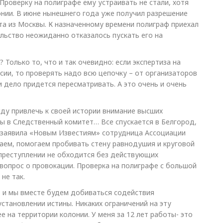
 Проверку на полиграфе ему устраивать не стали, хотя
онии. В июне нынешнего года уже получил разрешение
а из Москвы. К назначенному времени полиграф приехал
льство неожиданно отказалось пускать его на
Только то, что и так очевидно: если экспертиза на
ии, то проверять надо всю цепочку – от организаторов
 дело придется пересматривать. А это очень и очень
ду привлечь к своей истории внимание высших
бы в Следственный комитет… Все спускается в Белгород,
– заявила «Новым Известиям» сотрудница Ассоциации
аем, помогаем пробивать стену равнодушия и круговой
в преступлении не обходится без действующих
вопрос о провокации. Проверка на полиграфе с большой
не так.
, и мы вместе будем добиваться содействия
становлении истины. Никаких ограничений на эту
е на территории колонии. У меня за 12 лет работы- это