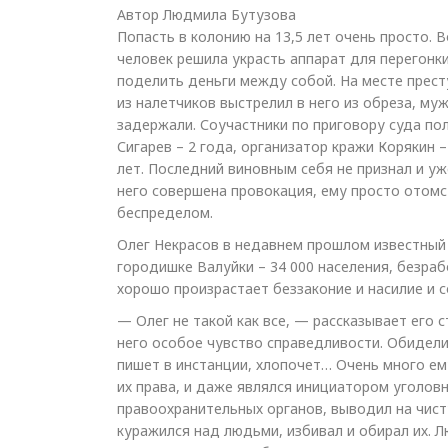
Автор Людмила Бутузова
Попасть в колонию на 13,5 лет очень просто. 
человек решила украсть аппарат для перегонк
поделить деньги между собой. На месте прест
из налетчиков выстрелил в него из обреза, му
задержали. Соучастники по приговору суда по
Сигарев – 2 года, организатор кражи Корякин –
лет. Последний виновным себя не признал и уж
него совершена провокация, ему просто отом
беспределом.
Олег Некрасов в недавнем прошлом известный
городишке Валуйки – 34 000 населения, безраб
хорошо произрастает беззаконие и насилие и 
— Олег не такой как все, — рассказывает его с
него особое чувство справедливости. Обидели 
пишет в инстанции, хлопочет… Очень много ем
их права, и даже являлся инициатором уголо
правоохранительных органов, выводил на чист
куражился над людьми, избивал и обирал их. 