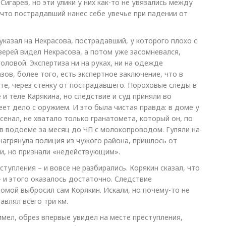
Сигарев, но эти улики у них как-то не увязались между
 что пострадавший нанес себе увечье при падении от
указал на Некрасова, пострадавший, у которого плохо с
верей видел Некрасова, а потом уже засомневался,
оловой. Экспертиза ни на руках, ни на одежде
ов, более того, есть экспертное заключение, что в
те, через стенку от пострадавшего. Пороховые следы в
и теле Карякина, но следствие и суд приняли во
еет дело с оружием. И это была чистая правда: в доме у
енал, не хватало только гранатомета, который он, по
в водоеме за месяц до ЧП с молокопроводом. Гуляли на
 нагрянула полиция из чужого района, пришлось от
ли, но признали «недействующим».
еступления – и вовсе не разбирались. Корякин сказал, что
— и этого оказалось достаточно. Следствие
омой выбросил сам Корякин. Искали, но почему-то не
авлял всего три км.
имел, обрез впервые увидел на месте преступления,