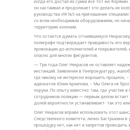
когда его достал из сумки все тот же Корякин.
он настаивал и продолжает это делать из кол
руководства ИК №5 на приглашение специалист
со всем необходимым оборудованием, но нача
территорию колонии.
Что остается думать отчаявшемуся Некрасову? 
полиграфе подтверждает правдивость его верс
провокации до исполнителей и покрывателей, и
опасно для многих фигурантов.
— Три года Олег Некрасов не оставляет надеж
инстанций. Заявления в Генпрокуратуру, жало
где никому не интересно ворошить прошлое, 
адвокатов Юлия Архипова. – Мы Олега не брос
поруки. По опыту известно: там, где участие 
сотрудников полиции — первым делом встает 
долей вероятности устанавливает- так это или 
Олег Некрасов вправе использовать этот шанс
Следственного комитета, лично Бастрыкина в у
процедуру нет, как нет и запретов проводить е