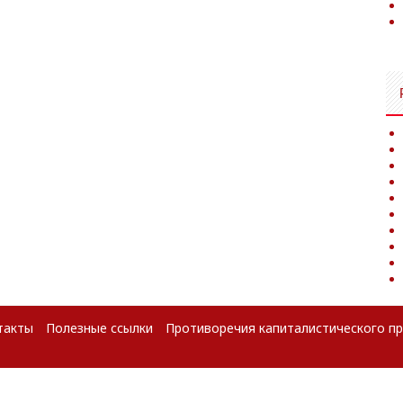
такты
Полезные ссылки
Противоречия капиталистического п