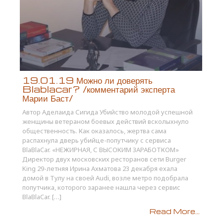
19.01.19 Можно ли доверять
Blablacar? /комментарий эксперта
Марии Баст/
Автор Аделаида Сигида Убийство молодой успешной
женщины ветераном боевых действий всколыхнуло
общественность. Как оказалось, жертва сама
распахнула дверь убийце-попутчику с сервиса
BlaBlaCar. «НЕЖИРНАЯ, С ВЫСОКИМ ЗАРАБОТКОМ»
Директор двух московских ресторанов сети Burger
King 29-летняя Ирина Ахматова 23 декабря ехала
домой в Тулу на своей Audi, возле метро подобрала
попутчика, которого заранее нашла через сервис
BlaBlaCar. […]
Read More...