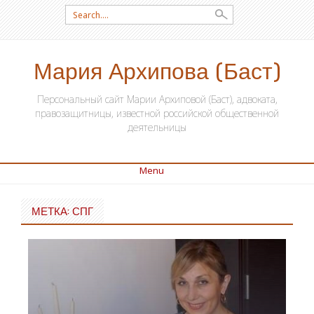
Search for:
Мария Архипова (Баст)
Персональный сайт Марии Архиповой (Баст), адвоката,
правозащитницы, известной российской общественной
деятельницы
Menu
SKIP TO CONTENT
МЕТКА: СПГ