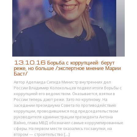
13.10.16 Борьба с коррупцией: берут
реже, но больше /экспертное мнение Марии
Баст/
Автор Аделаида Сигида Министр внутренних дел
России Владимир Колокольцев подвел итоги борьбы с
коррупцией его ведомством. Оказывается, взятки в
России теперь дают реже. Зато по-крупному. На
заседании президиума Совета по противодействию
коррупции, проводившемся под председательством
руководителя администрации президента Антона
Вайно, глава МВД обозначил самые коррумпированные
сферы. На первом месте оказались госзакупки, на
втором — строительство […]