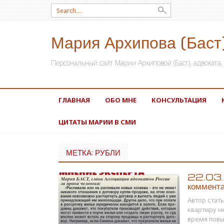
Search for:
Мария Архипова (Баст
Персональный сайт Марии Архиповой (Баст), адвокат
SKIP TO CONTENT
ГЛАВНАЯ
ОБО МНЕ
КОНСУЛЬТАЦИЯ
ЦИТАТЫ МАРИИ В СМИ
МЕТКА: РУБЛИ
22.03.1
коммента
Автор стат
квартиру н
время повы