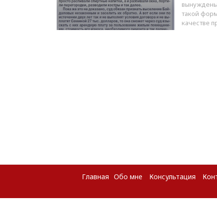
вынуждены 
такой форм
качестве п
Главная
Обо мне
Консультация
Кон