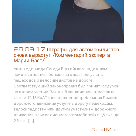
28.09.17 Штрафы для автомобилистов
снова вырастут /Комментарий эксперта
Марии Баст/
Автор Аделаида Сигида Российским водителям
придется платить больше за отказ пропускать
пешеходов и велосипедистов на дороге.
Соответствующий законопроект был принят Госдумой
во втором чтении. Закон об увеличении штрафов по
статье 12.18 КоАП (невыполнение требования Правил
дорожного движения уступить дорогу пешеходам,
велосипедистам или другим участникам дорожного
движения, за исключением автомобилей) с 1,5 тыс. до
2,5 тыс. […]
Read More...