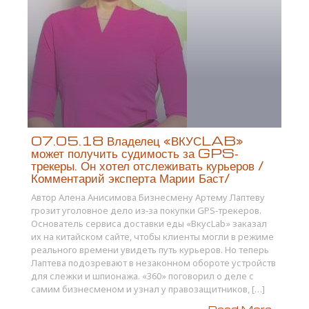
07.05.18 Владелец «ВКУСLAB»
может получить судимость за GPS‐
трекеры. Он хотел отслеживать курьеров /
Комментарий эксперта Марии Баст/
Автор Алена Анисимова Бизнесмену Артему Лаптеву
грозит уголовное дело из‐за покупки GPS‐трекеров.
Основатель сервиса доставки еды «ВкусLab» заказал
их на китайском сайте, чтобы клиенты могли в режиме
реального времени увидеть путь курьеров. Но теперь
Лаптева подозревают в незаконном обороте устройств
для слежки и шпионажа. «360» поговорил о деле с
самим бизнесменом и узнал у правозащитников, […]