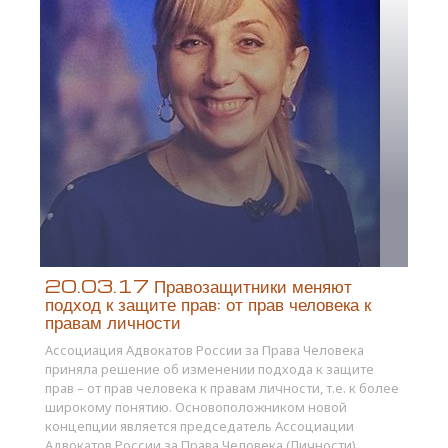
20.03.17 Правозащитники меняют
подход к защите прав: от прав человека к
правам личности
Ассоциация Адвокатов России за Права Человека
приняла решение об изменении подхода к защите
прав – от прав человека к правам личности, т.е. к более
широкому понятию. Основоположником новой
концепции является председатель Ассоциации
Адвокатов России за Права Человека (Личности)