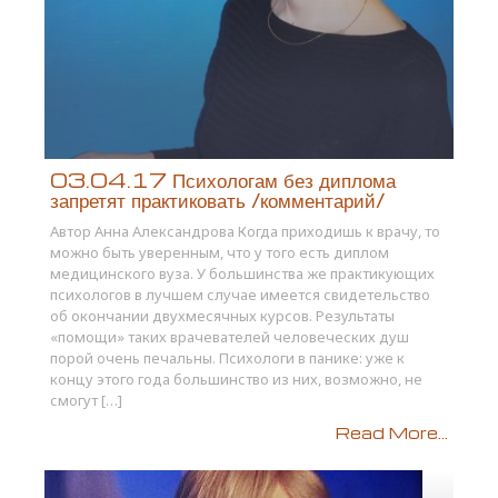
03.04.17 Психологам без диплома
запретят практиковать /комментарий/
Автор Анна Александрова Когда приходишь к врачу, то
можно быть уверенным, что у того есть диплом
медицинского вуза. У большинства же практикующих
психологов в лучшем случае имеется свидетельство
об окончании двухмесячных курсов. Результаты
«помощи» таких врачевателей человеческих душ
порой очень печальны. Психологи в панике: уже к
концу этого года большинство из них, возможно, не
смогут […]
Read More...